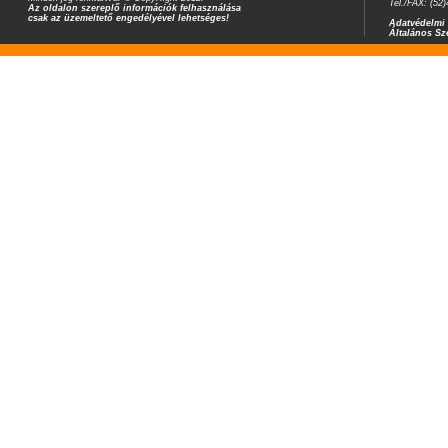
Tel./FAX: (52
Az oldalon szereplő információk felhasználása
csak az üzemeltető engedélyével lehetséges!
Adatvédelmi 
Általános Sz