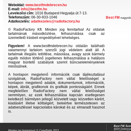
Weboldal:
www.bestfmdebrecen.hu
E-mail:
info@bestfm.hu
Levelezési cím:
1016 Budapest Hegyalja út 7-13.
Telefonszám:
06-30-933-1046
Best FM
nagyobb
Adatkezelés:
adatkezeles@radiofactory.hu
© RadioFactory Kft. Minden jog fenntartva! Az oldalak
tartalmának másodközlése, felhasználása csak az
üzemeltető írásbeli engedélyével lehetséges.
Figyelem!
A www.bestfmdebrecen.hu oldalán található
valamennyi tartalom szerzői jogi védelem alatt áll. A
tartalmak illegális letöltése, másolása, avagy azok bármely
egyéb módon történő jogellenes felhasználása a hatályos
magyar büntető szabályok szerint bűncselekményeknek
minősülnek.
A honlapon megjelenő információk csak tájékoztatásul
szolgálnak, RadioFactory nem vállal felelősséget a
honlapon megjelenő adatok, dokumentumok, információk,
képek, ábrák, grafikonok és grafikák pontosságáért. Ennek
megfelelően RadioFactory nem vállal felelősséget
semmilyen, az ezek felhasználása kapcsán esetlegesen
keletkező bármilyen jellegű közvetett vagy közvetlen kárért,
kiadásért illetve költségért, beleértve természetesen az
adatvesztéssel kapcsolatos károkat és az elmaradt hasznot
is.
Best FM Szer
4024 Debrecen
Minden jog fenntartva! © CopyRight 2012.