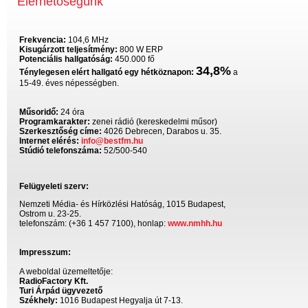
Elérhetőségünk
Frekvencia:
104,6 MHz
Kisugárzott teljesítmény:
800 W ERP
Potenciális hallgatóság:
450.000 fő
34,8%
Ténylegesen elért hallgató egy hétköznapon:
a
15-49. éves népességben.
Műsoridő:
24 óra
Programkarakter:
zenei rádió (kereskedelmi műsor)
Szerkesztőség címe:
4026 Debrecen, Darabos u. 35.
Internet elérés:
info@bestfm.hu
Stúdió telefonszáma:
52/500-540
Felügyeleti szerv:
Nemzeti Média- és Hírközlési Hatóság, 1015 Budapest,
Ostrom u. 23-25.
telefonszám: (+36 1 457 7100), honlap:
www.nmhh.hu
Impresszum:
A weboldal üzemeltetője:
RadioFactory Kft.
Turi Árpád ügyvezető
Székhely:
1016 Budapest Hegyalja út 7-13.