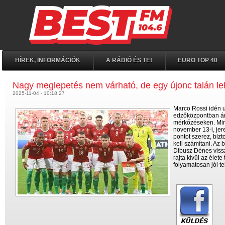
HÍREK, INFORMÁCIÓK
A RÁDIÓ ÉS TE!
EURO TOP 40
Nagy meglepetés nem várható, de egy újonc talán l
2025-11-04 - 10:18:27
Marco Rossi idén ut
edzőközpontban árul
mérkőzéseken. Mint
november 13-i, jere
pontot szerez, biz
kell számítani. Az 
Dibusz Dénes vissz
rajta kívül az éle
folyamatosan jól t