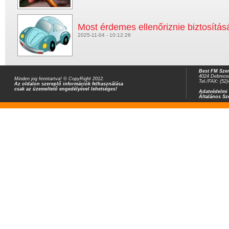
Most érdemes ellenőriznie biztosítás
2025-11-04 - 10:12:26
Best FM Szer
4024 Debrecen
Minden jog fenntartva! © CopyRight 2012.
Tel./FAX: (52
Az oldalon szereplő információk felhasználása
csak az üzemeltető engedélyével lehetséges!
Adatvédelmi 
Általános Sz