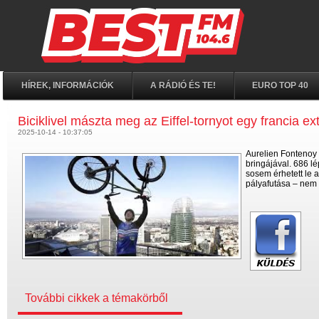
HÍREK, INFORMÁCIÓK
A RÁDIÓ ÉS TE!
EURO TOP 40
Biciklivel mászta meg az Eiffel-tornyot egy francia e
2025-10-14 - 10:37:05
Aurelien Fontenoy f
bringájával. 686 lé
sosem érhetett le a
pályafutása – nem 
További cikkek a témakörből