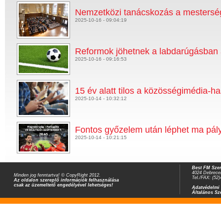
Nemzetközi tanácskozás a mestersége
2025-10-16 - 09:04:19
Reformok jöhetnek a labdarúgásban 
2025-10-16 - 09:16:53
15 év alatt tilos a közösségimédia-ha
2025-10-14 - 10:32:12
Fontos győzelem után léphet ma pál
2025-10-14 - 10:21:15
Best FM Szer
4024 Debrecen
Minden jog fenntartva! © CopyRight 2012.
Tel./FAX: (52
Az oldalon szereplő információk felhasználása
csak az üzemeltető engedélyével lehetséges!
Adatvédelmi 
Általános Sz