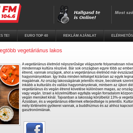
S TE!
EURO TOP 40
REKLÁM AJÁNLAT
ELÉRHETŐ
egtöbb vegetáriánus lakos
A vegetáriánus életmód népszerűsége világszerte folyamatosan növek
mindennapi kultúra részévé. Bár sok országban egyre több az embere
étrend, vannak országok, ahol a vegetáriánus életmód már évszázad
hagyományokban. Így India minden kétséget kizáróan az egyik legn
magáénak. Az ország lakosságának jelentős része, becslések szerin
inkább a kulturális és vallási hagyományoknak, mintsem az újkori di
vegetáriánus és vegán étrend követése különösen magas, az ország
vagy vegán. Izrael a közelmúltban egyfajta vegán forradalom központ
vegán menüket kínál. Tajvanban a lakosság körülbelül 13%-a veget
Ázsiában, és a vegetáriánus éttermek elterjedtsége is jelentős. Kult
mély történelmi gyökerei vannak, a buddhizmus és az ahhoz kapcsolód
gasztronómiának.