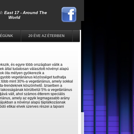
SÉGÜNK
20 ÉVE AZ ÉTERBEN
szik, és egyre több országban válik a
k által tudatosan választott növényi alapú
ok óta mélyen gyökerezik a
agyobb vegetáriánus közösséget tudhatja
t több mint 30%-a vegetáriánus, amely sokkal
éta-trendeknek köszönhető. Izraelben a
 lakosságának körülbelül 5%-a vegetáriánus
jává vált, ahol számos étterem speciális
áriánus, amely az egyik legmagasabb arány
úrájukban a növényi alapú táplálkozásnak
ó etikai elvek szerves részei a tajvani