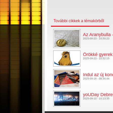
További cikkek a témakörből
Az Aranybulla 
2025-09-23 - 10:50:23
Örökké gyerek 
2025-09-23 - 10:52:15
Indul az új k
2025-09-16 - 08:34:44
yoUDay Debre
2025-09-10 - 10:13:35