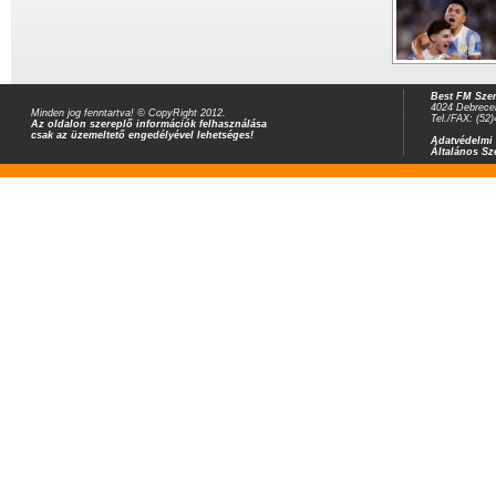
Best FM Szer
4024 Debrecen
Minden jog fenntartva! © CopyRight 2012.
Tel./FAX: (52
Az oldalon szereplő információk felhasználása
csak az üzemeltető engedélyével lehetséges!
Adatvédelmi 
Általános Sz