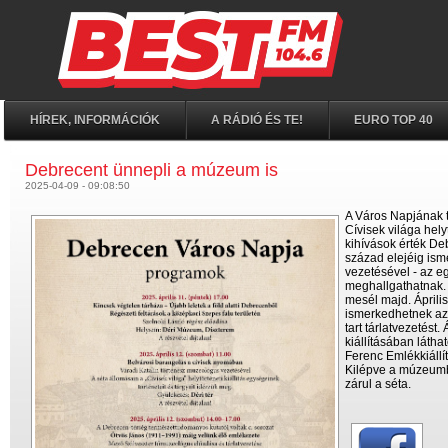
HÍREK, INFORMÁCIÓK
A RÁDIÓ ÉS TE!
EURO TOP 40
Debrecent ünnepli a múzeum is
2025-04-09 - 09:08:50
A Város Napjának ti
Cívisek világa hely
kihívások érték Deb
század elejéig isme
vezetésével - az e
meghallgathatnak. S
mesél majd. Áprili
ismerkedhetnek az
tart tárlatvezetés
kiállításában láth
Ferenc Emlékkiállí
Kilépve a múzeumbó
zárul a séta.