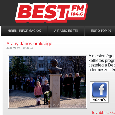
HÍREK, INFORMÁCIÓK
A RÁDIÓ ÉS TE!
EURO TOP 40
Arany János öröksége
2025-03-04 - 10:21:17
A mesterséges 
kéthetes progr
tiszteleg a D
a természeti é
További cikk