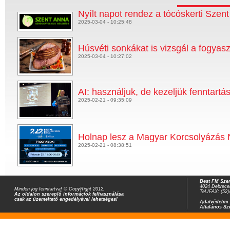
Nyílt napot rendez a tócóskerti Szen
2025-03-04 - 10:25:48
Húsvéti sonkákat is vizsgál a fogya
2025-03-04 - 10:27:02
AI: használjuk, de kezeljük fenntartá
2025-02-21 - 09:35:09
Holnap lesz a Magyar Korcsolyázás 
2025-02-21 - 08:38:51
Best FM Szer
4024 Debrecen
Minden jog fenntartva! © CopyRight 2012.
Tel./FAX: (52
Az oldalon szereplő információk felhasználása
csak az üzemeltető engedélyével lehetséges!
Adatvédelmi 
Általános Sz