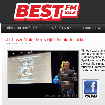
HÍREK, INFORMÁCIÓK
A RÁDIÓ ÉS TE!
EURO TOP 40
AI: használjuk, de kezeljük fenntartásokkal!
2025-02-21 - 09:35:09
Mintegy ezer diák
Természettudományi
Tudományokban eln
Nyelvtudományi Kut
úgy csinál? címmel
műszaki tudományok
továbbtanulásukko