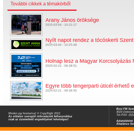
További cikkek a témakörből
Arany János öröksége
2025-03-04 - 10:21:17
Nyílt napot rendez a tócóskerti Szen
2025-03-04 - 10:25:48
Holnap lesz a Magyar Korcsolyázás 
2025-02-21 - 08:38:51
Egyre több tengerparti úticél érhető e
2025-02-21 - 08:36:50
Best FM Szer
4024 Debrecen
Minden jog fenntartva! © CopyRight 2012.
Tel./FAX: (52
Az oldalon szereplő információk felhasználása
csak az üzemeltető engedélyével lehetséges!
Adatvédelmi 
Általános Sz