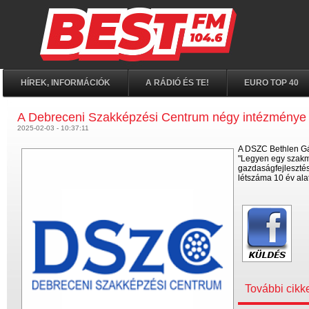
HÍREK, INFORMÁCIÓK
A RÁDIÓ ÉS TE!
EURO TOP 40
A Debreceni Szakképzési Centrum négy intézménye i
2025-02-03 - 10:37:11
A DSZC Bethlen Gáb
"Legyen egy szakma
gazdaságfejlesztés
létszáma 10 év ala
További cikk