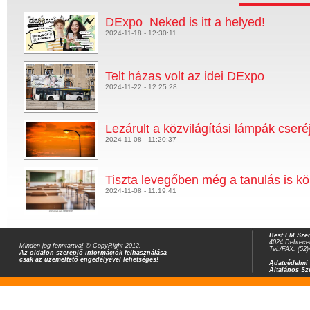
DExpo  Neked is itt a helyed!
2024-11-18 - 12:30:11
Telt házas volt az idei DExpo
2024-11-22 - 12:25:28
Lezárult a közvilágítási lámpák cser
2024-11-08 - 11:20:37
Tiszta levegőben még a tanulás is k
2024-11-08 - 11:19:41
Best FM Szer
4024 Debrecen
Minden jog fenntartva! © CopyRight 2012.
Tel./FAX: (52
Az oldalon szereplő információk felhasználása
csak az üzemeltető engedélyével lehetséges!
Adatvédelmi 
Általános Sz