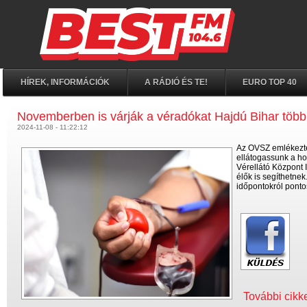
HÍREK, INFORMÁCIÓK
A RÁDIÓ ÉS TE!
EURO TOP 40
Novemberben is várják a véradókat Hajdú Bihar több 
2024-11-08 - 11:22:12
Az OVSZ emlékeztet
ellátogassunk a h
Vérellátó Központ
élők is segíthetnek
időpontokról pont
További cikk