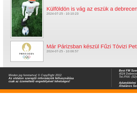
Külföldön is vág az eszük a debrecen
2024-07-25 - 10:10:23
Már Párizsban készül Fűzi Tóvizi Pet
2024-07-25 - 10:06:57
Best FM Szer
4024 Debrecen
Minden jog fenntartva! © CopyRight 2012.
Tel./FAX: (52
Az oldalon szereplő információk felhasználása
csak az üzemeltető engedélyével lehetséges!
Adatvédelmi 
Általános Sz