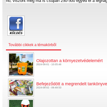
nő, viszont még ma is csupán 250-500 egyed él a legnagyo
További cikkek a témakörből
Olajozottan a környezetvédelemért
2024-08-01 - 10:05:46
Befejeződött a megrendelt tankönyve
2024-08-02 - 09:49:53