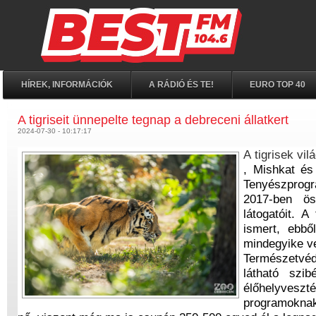
HÍREK, INFORMÁCIÓK
A RÁDIÓ ÉS TE!
EURO TOP 40
A tigriseit ünnepelte tegnap a debreceni állatkert
2024-07-30 - 10:17:17
A tigrisek vi
, Mishkat és
Tenyészprog
2017-ben ös
látogatóit. A
ismert, ebb
mindegyike ve
Természetvéd
látható szib
élőhelyveszt
programoknak