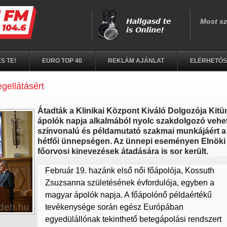
S TE!
EURO TOP 40
REKLÁM AJÁNLAT
ELÉRHETŐ
gellátásért
Átadták a Klinikai Központ Kiváló Dolgozója Kitü
ápolók napja alkalmából nyolc szakdolgozó vehet
színvonalú és példamutató szakmai munkájáért 
hétfői ünnepségen. Az ünnepi eseményen Elnöki
főorvosi kinevezések átadására is sor került.
Február 19. hazánk első női főápolója, Kossuth
Zsuzsanna születésének évfordulója, egyben a
magyar ápolók napja. A főápolónő példaértékű
tevékenysége során egész Európában
egyedülállónak tekinthető betegápolási rendszert