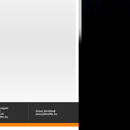
őségek:
0
Zenei kérdések:
046
zene@bestfm.hu
tfm.hu