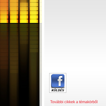
További cikkek a témakörből