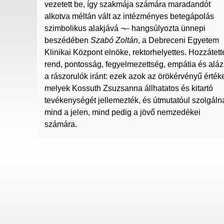
vezetett be, így szakmája számára maradandót
alkotva méltán vált az intézményes betegápolás
szimbolikus alakjává ¬– hangsúlyozta ünnepi
beszédében
Szabó Zoltán
, a Debreceni Egyetem
Klinikai Központ elnöke, rektorhelyettes. Hozzátett
rend, pontosság, fegyelmezettség, empátia és aláz
a rászorulók iránt: ezek azok az örökérvényű érték
melyek Kossuth Zsuzsanna állhatatos és kitartó
tevékenységét jellemezték, és útmutatóul szolgáln
mind a jelen, mind pedig a jövő nemzedékei
számára.