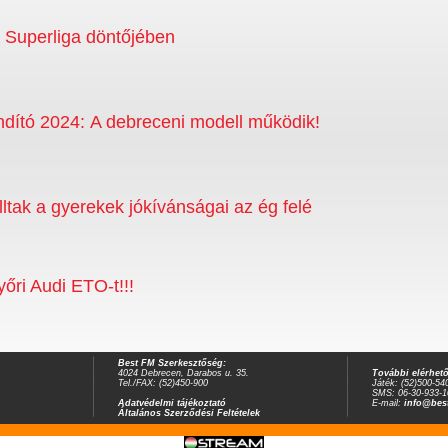
a Superliga döntőjében
dító 2024: A debreceni modell működik!
álltak a gyerekek jókívánságai az ég felé
őri Audi ETO-t!!!
Best FM Szerkesztőség:
4024 Debrecen, Darabos u. 35.
További elérhet
Tel./FAX: (52)450-900
Játék: (52)500-54
SMS: 06-30-933-1
Adatvédelmi tájékoztató
E-mail:
info@bes
Általános Szerződési Feltételek