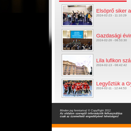
Elsöprő siker 
2024-02-23 - 11:10:29
Gazdasági évin
2024-02-26 - 08:53:30
Lila lufikon sz
2024-02-13 - 08:42:42
Legyőztük a Gy
2024-02-11 - 12:44:53
Minden jog fenntartva! © CopyRight 2012.
Az oldalon szereplő információk felhasználása
csak az üzemeltető engedélyével lehetséges!