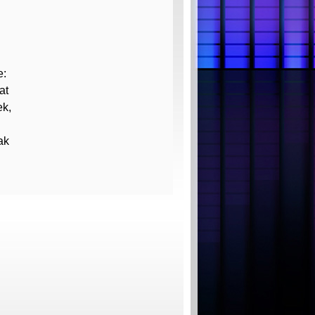
e:
at
ek,
ak