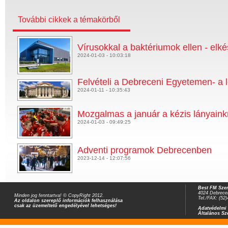
További cikkek a témakörből
Vírusokkal a baktériumok ellen - elké
2024-01-03 - 10:03:18
Felvételi a Debreceni Egyetemen- a 
2024-01-11 - 10:35:43
Mozgalmas a január a kézis lányain
2024-01-03 - 09:49:25
Adventi programok Debrecenben
2023-12-14 - 12:07:56
Best FM Szer
4024 Debrecen
Minden jog fenntartva! © CopyRight 2012.
Tel./FAX: (52
Az oldalon szereplő információk felhasználása
csak az üzemeltető engedélyével lehetséges!
Adatvédelmi 
Általános Sz