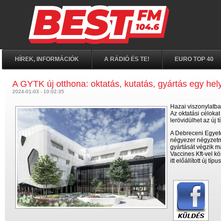
HÍREK, INFORMÁCIÓK
A RÁDIÓ ÉS TE!
EURO TOP 40
A GYTK új otthona: oktatás, kutatás, gyártás egy hel
2024-01-03 - 10:02:35
Hazai viszonylatba
Az oktatási célokat
lerövidülhet az új 
A Debreceni Egyetem
négyezer négyzetmé
gyártását végzik ma
Vaccines Kft-vel k
itt előállított új 