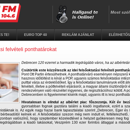
S TE!
EURO TOP 40
REKLÁM AJÁNLAT
ELÉRHETŐ
si felvételi ponthatárokat
Debrecen 120 ezerrel a harmadik legdrágább város, ha az albérletá
Csütörtök este közzéteszik az idei felsőoktatási felvételi ponthatá
Pont Ott Partin értesülhetnek. A ponthatárváró eseményen népszerű 
hasznos időtöltést is kínál a POP, ugyanis számos felsőoktatási intéz
pulttal várja az érdeklődőket. Így a felsőoktatási tanulmányok előtt ál
felvételi, illetve a pótfelvételi eljárásról, a magyar állami ösztöndíjró
rendezvényen való részvétel ingyenes, de regisztrációhoz kötött. A po
Debrecenben is figyelemmel kísérik majd, ugyanis itt is lesz ponthat
Hivatalosan is elindul az albérlet piac főszezonja. Két év bez
gyorsabban fognak gazdára találni a kiadó ingatlanok, ezért a sz
istáknak is. Az egyik nagy hazai bank tapasztalatai szerint „Debrecen, Eger és M
bérbeadótól kelnek el. A felsőoktatási szezon még nem indult el, feltételezhető,
i, azonban valószínű, hogy szeptember közeledtével a helyzet gyökeresen meg fog 
 legdrágábban a kiadó lakásokat, Veszprém 130 ezer forintos átlaggal a másodi