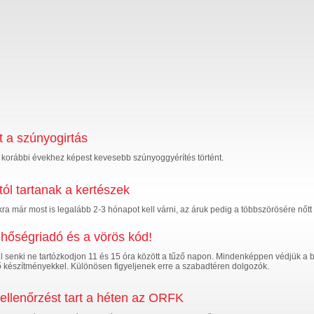
t a szúnyogirtás
a korábbi évekhez képest kevesebb szúnyoggyérítés történt.
ól tartanak a kertészek
ra már most is legalább 2-3 hónapot kell várni, az áruk pedig a többszörösére nőtt 
a hőségriadó és a vörös kód!
 senki ne tartózkodjon 11 és 15 óra között a tűző napon. Mindenképpen védjük a b
 készítményekkel. Különösen figyeljenek erre a szabadtéren dolgozók.
 ellenőrzést tart a héten az ORFK