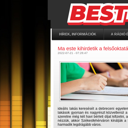
HÍREK, INFORMÁCIÓK
A RÁDIÓ É
Ma este kihirdetik a felsőoktatá
2022-07-21 - 07:26:47
ideális lakás keresését a debreceni egyetem
lakások gyorsan és nagyrészt közvetlenül a 
szeretne még két havi bérleti díjat kifizetn
nézzük, akkor Székesfehérváron kínálják a
harmadik legdrágább város.