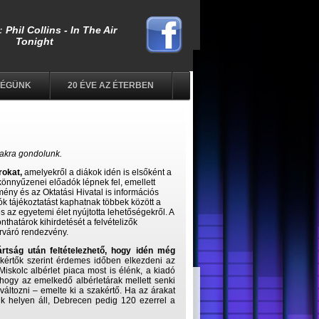
SÉGÜNK
20 ÉVE AZ ÉTERBEN
rakra gondolunk.
rokat,
amelyekről a diákok idén is elsőként a
könnyűzenei előadók lépnek fel, emellett
mény és az Oktatási Hivatal is információs
lók tájékoztatást kaphatnak többek között a
l és az egyetemi élet nyújtotta lehetőségekről. A
nthatárok kihirdetését a felvételizők
árváró rendezvény.
ártság után feltételezhető, hogy idén még
akértők szerint érdemes időben elkezdeni az
iskolc albérlet piaca most is élénk, a kiadó
 hogy az emelkedő albérletárak mellett senki
változni – emelte ki a szakértő. Ha az árakat
k helyen áll, Debrecen pedig 120 ezerrel a