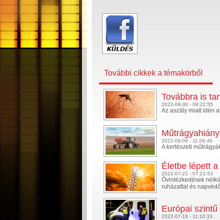
További cikkek a témakörből
Továbbra is tar
2022-08-30 - 09:22:55
Az aszály miatt idén 
Műtrágyahiányt
2022-09-06 - 11:06:46
A kertészeti műtrágyák
Életbe lépett 
2022-07-21 - 07:21:53
Óvintézkedések nélkül
ruházattal és napvédő
Európai szintű
2022-07-18 - 11:10:33