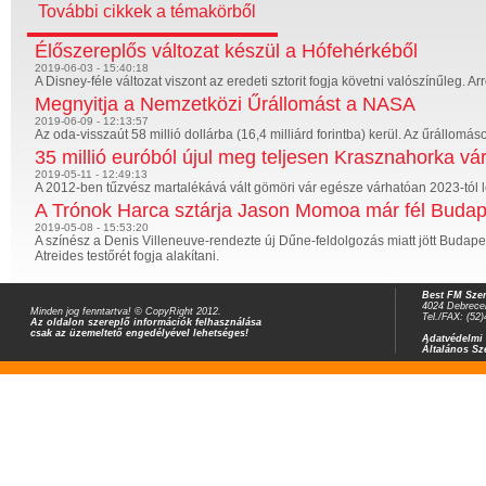
További cikkek a témakörből
Élőszereplős változat készül a Hófehérkéből
2019-06-03 - 15:40:18
A Disney-féle változat viszont az eredeti sztorit fogja követni valószínűleg. Ar
Megnyitja a Nemzetközi Űrállomást a NASA
2019-06-09 - 12:13:57
Az oda-visszaút 58 millió dollárba (16,4 milliárd forintba) kerül. Az űrállomáson t
35 millió euróból újul meg teljesen Krasznahorka vá
2019-05-11 - 12:49:13
A 2012-ben tűzvész martalékává vált gömöri vár egésze várhatóan 2023-tól l
A Trónok Harca sztárja Jason Momoa már fél Budapes
2019-05-08 - 15:53:20
A színész a Denis Villeneuve-rendezte új Dűne-feldolgozás miatt jött Budape
Atreides testőrét fogja alakítani.
Best FM Szer
4024 Debrecen
Minden jog fenntartva! © CopyRight 2012.
Tel./FAX: (52
Az oldalon szereplő információk felhasználása
csak az üzemeltető engedélyével lehetséges!
Adatvédelmi 
Általános Sz