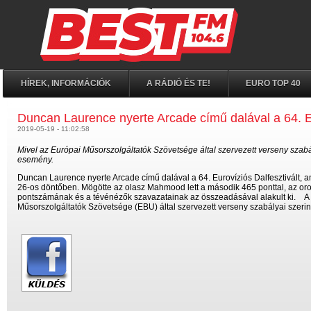
HÍREK, INFORMÁCIÓK
A RÁDIÓ ÉS TE!
EURO TOP 40
Duncan Laurence nyerte Arcade című dalával a 64. Eu
2019-05-19 - 11:02:58
Mivel az Európai Műsorszolgáltatók Szövetsége által szervezett verseny szabá
esemény.
Duncan Laurence nyerte Arcade című dalával a 64. Eurovíziós Dalfesztivált, 
26-os döntőben. Mögötte az olasz Mahmood lett a második 465 ponttal, az o
pontszámának és a tévénézők szavazatainak az összeadásával alakult ki. A M
Műsorszolgáltatók Szövetsége (EBU) által szervezett verseny szabályai szerin