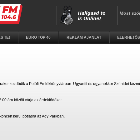
S TE!
EURO TOP 40
REKLÁM AJÁNLAT
ELÉRHETŐ
rakor kezdődik a Petőfi Emlékkönyvtárban. Ugyanitt és ugyanekkor Szünidei kézműv
:00 óra között várja az érdeklődőket.
koncert kerül pótlásra az Ady Parkban.