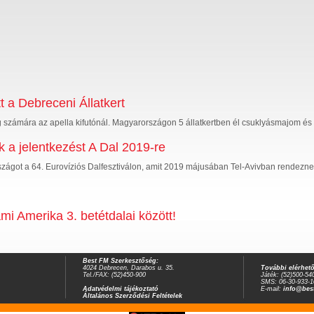
 a Debreceni Állatkert
 számára az apella kifutónál. Magyarországon 5 állatkertben él csuklyásmajom és
 a jelentkezést A Dal 2019-re
szágot a 64. Eurovíziós Dalfesztiválon, amit 2019 májusában Tel-Avivban rendezn
ami Amerika 3. betétdalai között!
Best FM Szerkesztőség:
4024 Debrecen, Darabos u. 35.
További elérhet
Tel./FAX: (52)450-900
Játék: (52)500-54
SMS: 06-30-933-1
Adatvédelmi tájékoztató
E-mail:
info@bes
Általános Szerződési Feltételek