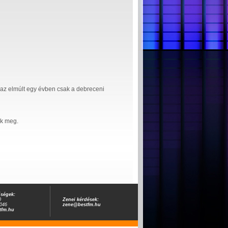
 az elmúlt egy évben csak a debreceni
ek meg.
őségek:
0
Zenei kérdések:
046
zene@bestfm.hu
tfm.hu