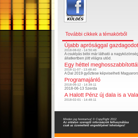
További cikkek a témakörből
Újabb aprósággal gazdagodott
2018-08-02 - 14:50:46
A csuklyás bébi már látható a nagyközönség
állatkertben jött világra utód.
Egy héttel meghosszabbították
2018-11-07 - 13:48:40
A Dal 2019 győztese képviselheti Magyaror
Programajánló
2018-06-12 - 14:39:11
2018-06-13 Szerda
A Halott Pénz új dala is a Val
2018-02-01 - 14:48:11
Minden jog fenntartva! © CopyRight 2012.
Az oldalon szereplő információk felhasználása
csak az üzemeltető engedélyével lehetséges!