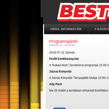
HÍREK, INFORMÁCIÓK
A RÁDIÓ É
Programajánló
2018-07-10 - 15:28:44
2018-07-11 Szerda
Petőfi Emlékkönyvtár
A "Kakaó-klub" Zenebölcsi programja 10.00 ó
Józsai Könyvtár
A Józsai Könyvtár Társasjáték klubja 10:00-12
Ady Park
Ma 20 órától a korábban elmaradt KontAktus 