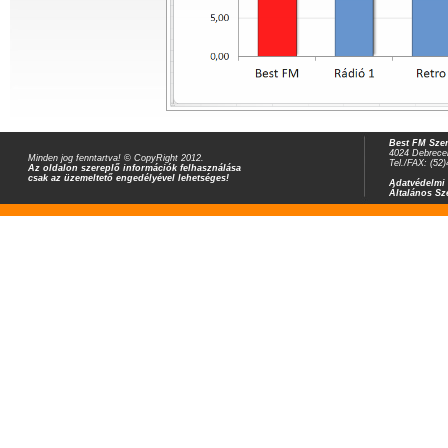
Best FM Szer
4024 Debrecen
Minden jog fenntartva! © CopyRight 2012.
Tel./FAX: (52
Az oldalon szereplő információk felhasználása
csak az üzemeltető engedélyével lehetséges!
Adatvédelmi 
Általános Sz