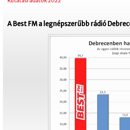
Kutatási adatok 2022
A Best FM a legnépszerűbb rádió Debre