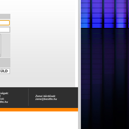
őségek:
0
Zenei kérdések:
046
zene@bestfm.hu
tfm.hu