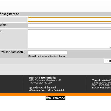
vánság kérése
címe:
t:
örző kód(
6c57feb9
):
Másold be ide az ellenörző kódot!
Best FM Szerkesztőség:
4024 Debrecen, Darabos u. 35.
További elérhet
Tel./FAX: (52)450-900
Játék: (52)500-54
SMS: 06-30-933-1
Adatvédelmi tájékoztató
E-mail:
info@bes
Általános Szerződési Feltételek