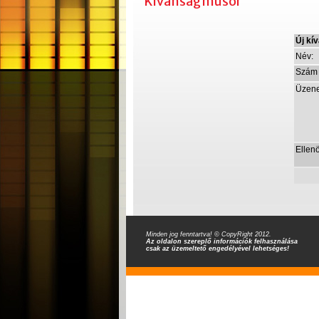
Kívánságműsor
Új kí
Név:
Szám 
Üzene
Ellen
Minden jog fenntartva! © CopyRight 2012.
Az oldalon szereplő információk felhasználása
csak az üzemeltető engedélyével lehetséges!