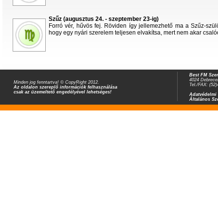
Szűz (augusztus 24. - szeptember 23-ig)
Forró vér, hűvös fej. Röviden így jellemezhető ma a Szűz-szül
hogy egy nyári szerelem teljesen elvakítsa, mert nem akar csaló
Best FM Szer
4024 Debrecen
Minden jog fenntartva! © CopyRight 2012.
Tel./FAX: (52
Az oldalon szereplő információk felhasználása
csak az üzemeltető engedélyével lehetséges!
Adatvédelmi 
Általános Sz