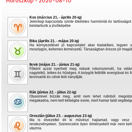
Horoszkóp - 2026-08-10
Kos (március 21. - április 20-ig)
Jelenlegi kapcsolata szinte tökéletes harmóniát és tartósságot
beletartozik a jövőképébe
Bika (április 21. - május 20-ig)
Ha környezetével jó kapcsolatot akar kialakítani, legyen s
mosolygós, kellemes természetű. Társaságban érezze jól magát
Ikrek (május 21. - június 21-ig)
Főként azzal nyerheti meg mások rokonszenvét, ha vidám
nagylelkű, lelkes és hűséges. A bolygók feltöltik energiával és f
tennivalók és célok felé irányítják.
Rák (június 22. - július 22-ig)
Olyasmivel bízzák meg, amit nem lehet rutinból megolda
megakadna, nem kell kétségbe esnie, mert hamar talál segítsége
Oroszlán (július 23. - augusztus 23-ig)
Ma is élvezettel éli ki művészi hajlamait, vagy vesz r
rendezvényeken. Szerencsére ilyen élményekért már nem kell
utaznia.