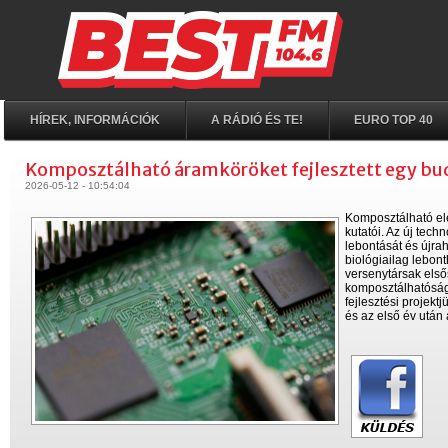
HÍREK, INFORMÁCIÓK
A RÁDIÓ ÉS TE!
EURO TOP 40
Komposztálható áramköröket fejlesztett egy bud
2026-05-12 - 10:54:04
Komposztálható el
kutatói. Az új tec
lebontását és újra
biológiailag lebont
versenytársak első
komposztálhatóságr
fejlesztési projek
és az első év után