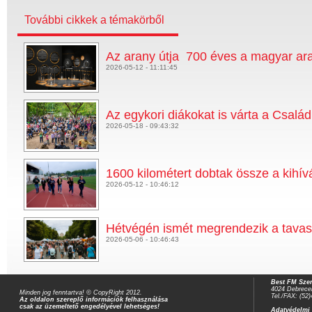
További cikkek a témakörből
Az arany útja  700 éves a magyar ar
2026-05-12 - 11:11:45
Az egykori diákokat is várta a Csalá
2026-05-18 - 09:43:32
1600 kilométert dobtak össze a kihív
2026-05-12 - 10:46:12
Hétvégén ismét megrendezik a tavas
2026-05-06 - 10:46:43
Best FM Szer
4024 Debrecen
Minden jog fenntartva! © CopyRight 2012.
Tel./FAX: (52
Az oldalon szereplő információk felhasználása
csak az üzemeltető engedélyével lehetséges!
Adatvédelmi 