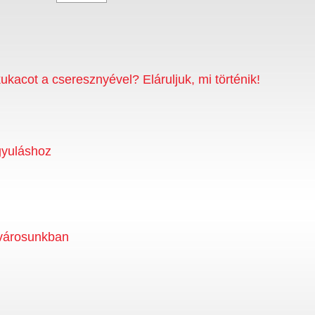
ukacot a cseresznyével? Eláruljuk, mi történik!
gyuláshoz
városunkban