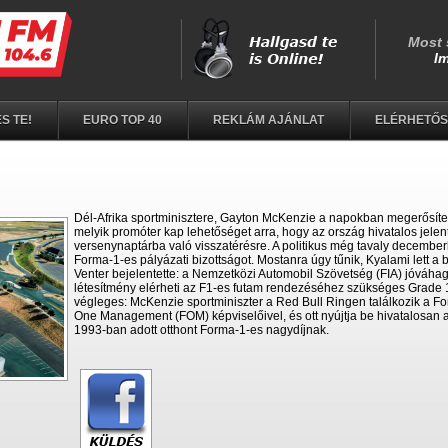
S TE!
EURO TOP 40
REKLÁM AJÁNLAT
ELÉRHETŐ
Dél-Afrika sportminisztere, Gayton McKenzie a napokban megerősíte
melyik promóter kap lehetőséget arra, hogy az ország hivatalos jele
versenynaptárba való visszatérésre. A politikus még tavaly decemberb
Forma-1-es pályázati bizottságot. Mostanra úgy tűnik, Kyalami lett a 
Venter bejelentette: a Nemzetközi Automobil Szövetség (FIA) jóváhag
létesítmény elérheti az F1-es futam rendezéséhez szükséges Grade
végleges: McKenzie sportminiszter a Red Bull Ringen találkozik a Fo
One Management (FOM) képviselőivel, és ott nyújtja be hivatalosan a
1993-ban adott otthont Forma-1-es nagydíjnak.