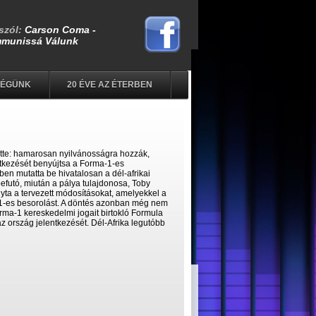
SÉGÜNK
20 ÉVE AZ ÉTERBEN
tte: hamarosan nyilvánosságra hozzák,
ntkezését benyújtsa a Forma-1-es
en mutatta be hivatalosan a dél-afrikai
befutó, miután a pálya tulajdonosa, Toby
yta a tervezett módosításokat, amelyekkel a
 1-es besorolást. A döntés azonban még nem
rma-1 kereskedelmi jogait birtokló Formula
z ország jelentkezését. Dél-Afrika legutóbb