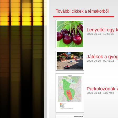
További cikkek a témakörből
Lenyeltél egy k
2025-06-24 - 10:58:38
Játékok a gyó
2025-06-26 - 09:43:15
Parkolózónák 
2025-06-13 - 11:07:58