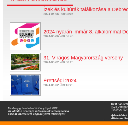
Ízek és kultúrák találkozása a Debr
2024-05-06 - 08:38:06
2024 nyarán immár 8. alkalommal De
2024-05-06 - 08:56:40
31. Virágos Magyarország verseny
2024-05-02 - 09:50:26
Érettségi 2024
2024-05-02 - 09:46:28
Best FM Szer
4024 Debrecen
Minden jog fenntartva! © CopyRight 2012.
Tel./FAX: (52
Az oldalon szereplő információk felhasználása
csak az üzemeltető engedélyével lehetséges!
Adatvédelmi 
Általános Sz