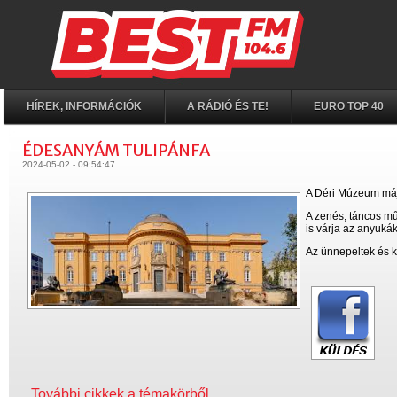
HÍREK, INFORMÁCIÓK
A RÁDIÓ ÉS TE!
EURO TOP 40
ÉDESANYÁM TULIPÁNFA
2024-05-02 - 09:54:47
A Déri Múzeum máj
A zenés, táncos mű
is várja az anyukák
Az ünnepeltek és kí
További cikkek a témakörből