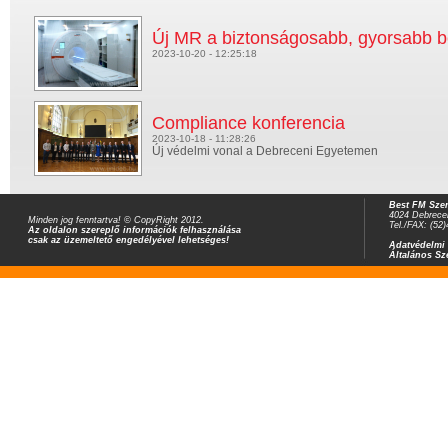
Új MR a biztonságosabb, gyorsabb be
2023-10-20 - 12:25:18
Compliance konferencia
2023-10-18 - 11:28:26
Új védelmi vonal a Debreceni Egyetemen
Best FM Szer
4024 Debrecen
Minden jog fenntartva! © CopyRight 2012.
Tel./FAX: (52
Az oldalon szereplő információk felhasználása
csak az üzemeltető engedélyével lehetséges!
Adatvédelmi 
Általános Sz