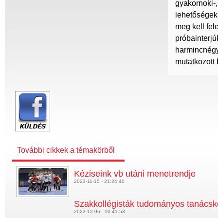
gyakornoki-,
lehetőségekr
meg kell fel
próbainterjú
harmincnégy,
mutatkozott 
További cikkek a témakörből
Kéziseink vb utáni menetrendje
2023-11-15 - 21:24:40
Szakkollégisták tudományos tanács
2023-12-06 - 10:41:53