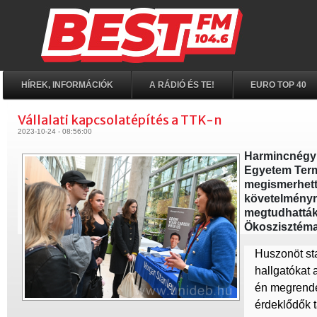
HÍREK, INFORMÁCIÓK
A RÁDIÓ ÉS TE!
EURO TOP 40
Vállalati kapcsolatépítés a TTK-n
2023-10-24 - 08:56:00
Harmincnégy v
Egyetem Term
megismerhetté
követelményre
megtudhatták
Ökoszisztéma
Huszonöt st
hallgatókat
én megrende
érdeklődők t