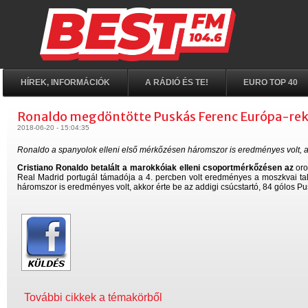
HÍREK, INFORMÁCIÓK
A RÁDIÓ ÉS TE!
EURO TOP 40
Ronaldo megdöntötte Puskás Ferenc Európa-rek
2018-06-20 - 15:04:35
Ronaldo a spanyolok elleni első mérkőzésen háromszor is eredményes volt, akk
Cristiano Ronaldo betalált a marokkóiak elleni csoportmérkőzésen az
oro
Real Madrid portugál támadója a 4. percben volt eredményes a moszkvai tal
háromszor is eredményes volt, akkor érte be az addigi csúcstartó, 84 gólos P
További cikkek a témakörből