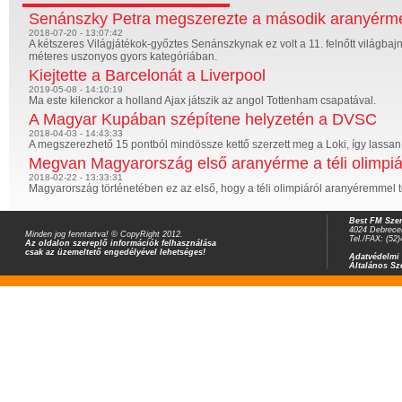
Senánszky Petra megszerezte a második aranyérm
2018-07-20 - 13:07:42
A kétszeres Világjátékok-győztes Senánszkynak ez volt a 11. felnőtt világbaj
méteres uszonyos gyors kategóriában.
Kiejtette a Barcelonát a Liverpool
2019-05-08 - 14:10:19
Ma este kilenckor a holland Ajax játszik az angol Tottenham csapatával.
A Magyar Kupában szépítene helyzetén a DVSC
2018-04-03 - 14:43:33
A megszerezhető 15 pontból mindössze kettő szerzett meg a Loki, így lassan
Megvan Magyarország első aranyérme a téli olimpi
2018-02-22 - 13:33:31
Magyarország történetében ez az első, hogy a téli olimpiáról aranyéremmel 
Best FM Szer
4024 Debrecen
Minden jog fenntartva! © CopyRight 2012.
Tel./FAX: (52
Az oldalon szereplő információk felhasználása
csak az üzemeltető engedélyével lehetséges!
Adatvédelmi 
Általános Sz