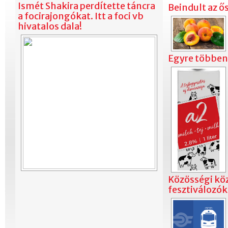
Ismét Shakira perdítette táncra
Beindult az ő
a focirajongókat. Itt a foci vb
hivatalos dala!
Egyre többen 
Közösségi kö
fesztiválozó