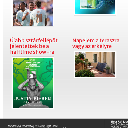
Újabb sztárfellépőt
Napelem a teraszra
jelentettek be a
vagy az erkélyre
halftime show-ra
Best FM Szer
4024 Debrecen
Minden jog fenntartva! © CopyRight 2012.
Tel./FAX: (52