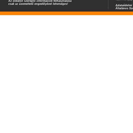
Az oldalon szereplő információk felhasználása
csak az üzemeltető engedélyével lehetséges!
Adatvédelmi 
Általános Sz