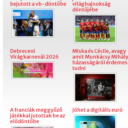
bejutott a vb-döntőbe
világbajnokság
döntőjébe
Debreceni
Miska és Cécile, avagy
Virágkarnevál 2026
amit Munkácsy Mihál
házasságáról érdemes
tudni
A franciák meggyőző
Jöhet a digitális euró
játékkal jutottak be az
elődöntőbe