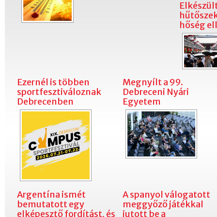
Elkészült
hűtőszekr
hőség el
Ezernél is többen
Megnyílt a 99.
sportfesztiváloznak
Debreceni Nyári
Debrecenben
Egyetem
Argentína ismét
A spanyol válogatott
bemutatott egy
meggyőző játékkal
elképesztő fordítást, és
jutott be a