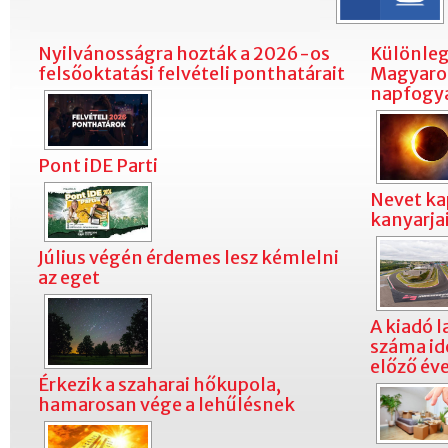
Nyilvánosságra hozták a 2026-os
Különleg
felsőoktatási felvételi ponthatárait
Magyaror
napfogya
Pont iDE Parti
Nevet ka
kanyarja
Július végén érdemes lesz kémlelni
az eget
A kiadó 
száma id
előző éve
Érkezik a szaharai hőkupola,
hamarosan vége a lehűlésnek